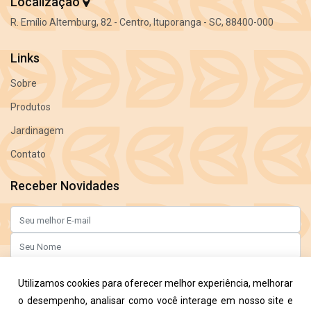
Localização
R. Emílio Altemburg, 82 - Centro, Ituporanga - SC, 88400-000
Links
Sobre
Produtos
Jardinagem
Contato
Receber Novidades
Enviar Agora
Utilizamos cookies para oferecer melhor experiência, melhorar
Ao informar meus dados, eu concordo com a
Política de Privacidade
e com os
o desempenho, analisar como você interage em nosso site e
Termos de Uso.