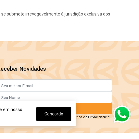
cê se submete irrevogavelmente à jurisdição exclusiva dos
Receber Novidades
Enviar Agora
ge em nosso
Concordo
o informar meus dados, eu concordo com a
Política de Privacidade
e
om os
Termos de Uso.