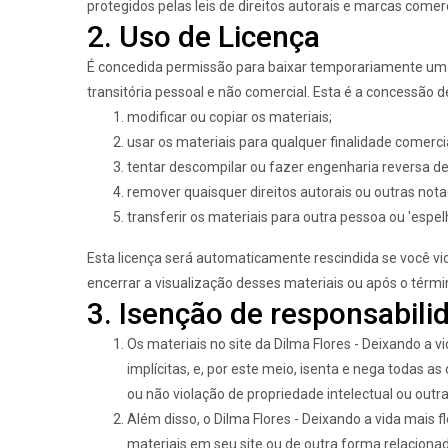
protegidos pelas leis de direitos autorais e marcas comerc
2. Uso de Licença
É concedida permissão para baixar temporariamente uma có
transitória pessoal e não comercial. Esta é a concessão d
modificar ou copiar os materiais;
usar os materiais para qualquer finalidade comercia
tentar descompilar ou fazer engenharia reversa de q
remover quaisquer direitos autorais ou outras not
transferir os materiais para outra pessoa ou 'espel
Esta licença será automaticamente rescindida se você vio
encerrar a visualização desses materiais ou após o térm
3. Isenção de responsabili
Os materiais no site da Dilma Flores - Deixando a v
implícitas, e, por este meio, isenta e nega todas a
ou não violação de propriedade intelectual ou outra 
Além disso, o Dilma Flores - Deixando a vida mais f
materiais em seu site ou de outra forma relacionad