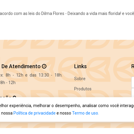
cordo com as leis do Dilma Flores - Deixando a vida mais florida! e vo
o De Atendimento
Links
x: 8h - 12h e das 13:30 - 18h.
Sobre
8h - 12h
Produtos
zação
Jardinagem
elhor experiência, melhorar o desempenho, analisar como você intera
io Altemburg, 82 - Centro,
Contato
a nossa
Política de privacidade
e nosso
Termo de uso.
A
a - SC, 88400-000
c