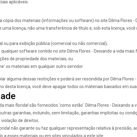
iais aplicáveis.
pia dos materiais (informações ou software) no site Dilma Flores - De
e uma licença, não uma transferência de título e, sob esta licença, você
l ou para exibição pública (comercial ou não comercial);
ualquer software contido no site Dilma Flores - Deixando a vida mais fl
ações de propriedade dos materiais; ou
he' os materiais em qualquer outro servidor.
lar alguma dessas restrições e poderá ser rescindida por Dilma Flores 
ino desta licença, você deve apagar todos os materiais baixados em sua
dade
ida mais florida! são fornecidos 'como estão'. Dilma Flores - Deixando a 
s outras garantias, incluindo, sem limitação, garantias implícitas ou co
violação de direitos.
lorida! não garante ou faz qualquer representação relativa à precisão, ao
o a esses materiais ou em sites vinculados a este site.