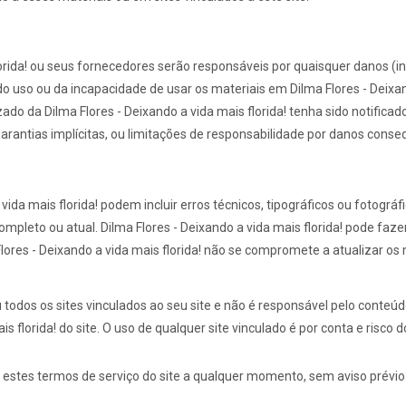
rida! ou seus fornecedores serão responsáveis ​​por quaisquer danos (i
do uso ou da incapacidade de usar os materiais em Dilma Flores - Deixan
ado da Dilma Flores - Deixando a vida mais florida! tenha sido notificad
antias implícitas, ou limitações de responsabilidade por danos conse
vida mais florida! podem incluir erros técnicos, tipográficos ou fotográfi
ompleto ou atual. Dilma Flores - Deixando a vida mais florida! pode faze
ores - Deixando a vida mais florida! não se compromete a atualizar os 
ou todos os sites vinculados ao seu site e não é responsável pelo conteú
 florida! do site. O uso de qualquer site vinculado é por conta e risco d
ar estes termos de serviço do site a qualquer momento, sem aviso prévio.