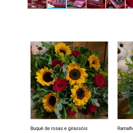
Buquê de rosas e girassóis
Ramalhe