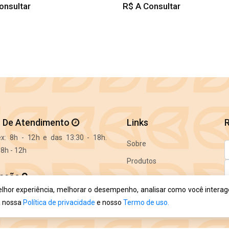
onsultar
R$ A Consultar
o De Atendimento
Links
x: 8h - 12h e das 13:30 - 18h.
Sobre
8h - 12h
Produtos
zação
Jardinagem
elhor experiência, melhorar o desempenho, analisar como você intera
io Altemburg, 82 - Centro,
Contato
a nossa
Política de privacidade
e nosso
Termo de uso.
A
a - SC, 88400-000
c