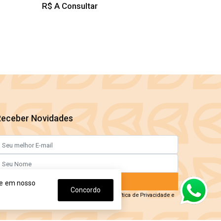
R$ A Consultar
Receber Novidades
Enviar Agora
ge em nosso
Concordo
o informar meus dados, eu concordo com a
Política de Privacidade
e
om os
Termos de Uso.