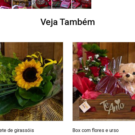
Veja Também
te de girassóis
Box com flores e urso