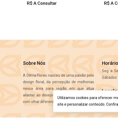
R$ A Consultar
R$ A C
Sobre Nós
Horári
Seg a Se
A Dilma Flores nasceu de uma paixão pelo
Sábados: 
design floral, da percepção de melhorias
nessa área para região em que atua
Locali
aliadas ao desejo de atender as pessoas
Utilizamos cookies para oferecer m
R. Emíl
com olhar diferenciado e exigente.
site e personalizar conteúdo. Confir
Ituporang