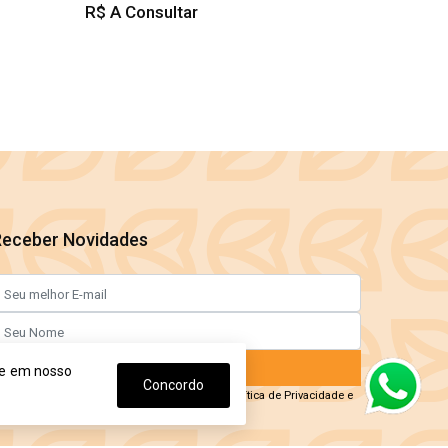
R$ A Consultar
Receber Novidades
Enviar Agora
ge em nosso
Concordo
o informar meus dados, eu concordo com a
Política de Privacidade
e
om os
Termos de Uso.