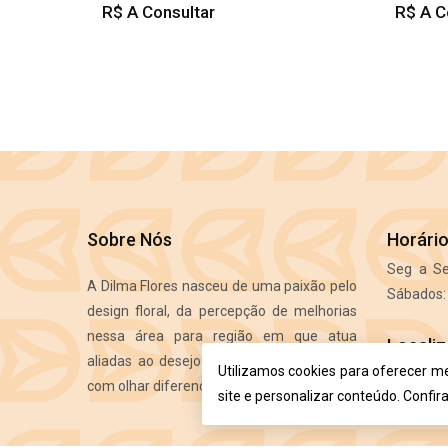
R$ A Consultar
R$ A C
Sobre Nós
Horári
Seg a Se
A Dilma Flores nasceu de uma paixão pelo
Sábados: 
design floral, da percepção de melhorias
nessa área para região em que atua
Locali
aliadas ao desejo de atender as pessoas
Utilizamos cookies para oferecer m
R. Emíl
com olhar diferenciado e exigente.
site e personalizar conteúdo. Confir
Ituporang