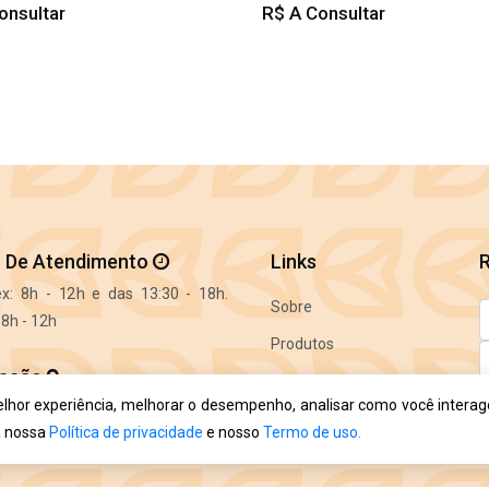
onsultar
R$ A Consultar
o De Atendimento
Links
x: 8h - 12h e das 13:30 - 18h.
Sobre
8h - 12h
Produtos
zação
Jardinagem
elhor experiência, melhorar o desempenho, analisar como você intera
io Altemburg, 82 - Centro,
Contato
a nossa
Política de privacidade
e nosso
Termo de uso.
A
a - SC, 88400-000
c